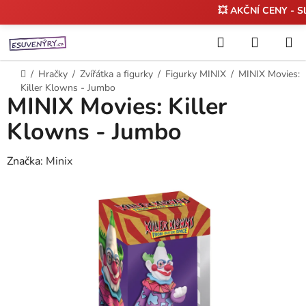
💥 AKČNÍ CENY - S
Přejít
Hledat
NÁKUP
na
KOŠÍK
obsah
Domů
/
Hračky
/
Zvířátka a figurky
/
Figurky MINIX
/
MINIX Movies:
Killer Klowns - Jumbo
MINIX Movies: Killer
Klowns - Jumbo
Značka:
Minix