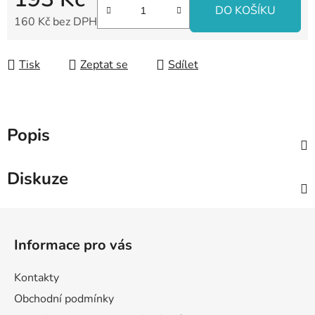
DO KOŠÍKU
160 Kč bez DPH
Měrná cena:
Tisk
Zeptat se
Sdílet
Popis
Diskuze
Z
á
Informace pro vás
p
a
Kontakty
t
Obchodní podmínky
í