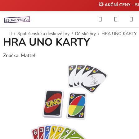
💥 AKČNÍ CENY - S
Přejít
Hledat
NÁKUP
na
KOŠÍK
obsah
Domů
/
Společenské a deskové hry
/
Dětské hry
/
HRA UNO KARTY
HRA UNO KARTY
Značka:
Mattel