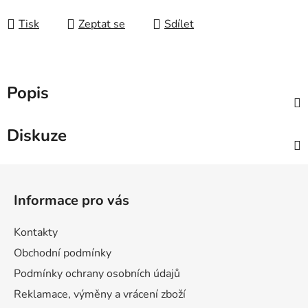
Měrná cena:
Tisk
Zeptat se
Sdílet
Popis
Diskuze
Z
á
Informace pro vás
p
a
Kontakty
t
Obchodní podmínky
í
Podmínky ochrany osobních údajů
Reklamace, výměny a vrácení zboží