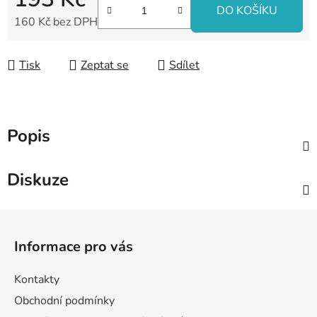
DO KOŠÍKU
160 Kč bez DPH
Měrná cena:
Tisk
Zeptat se
Sdílet
Popis
Diskuze
Z
á
Informace pro vás
p
a
Kontakty
t
Obchodní podmínky
í