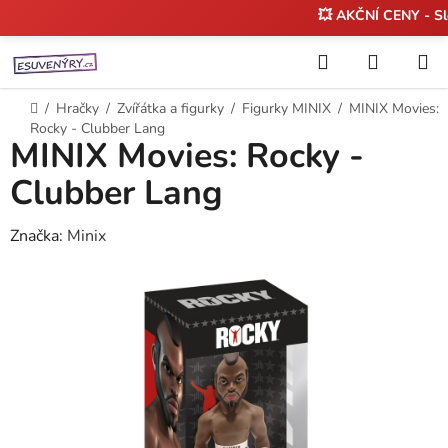
💥 AKČNÍ CENY - S
Přejít
Hledat
NÁKUP
na
KOŠÍK
obsah
Domů
/
Hračky
/
Zvířátka a figurky
/
Figurky MINIX
/
MINIX Movies:
Rocky - Clubber Lang
MINIX Movies: Rocky -
Clubber Lang
Značka:
Minix