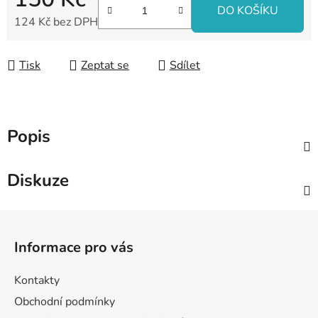
DO KOŠÍKU
124 Kč bez DPH
Měrná cena:
Tisk
Zeptat se
Sdílet
Popis
Diskuze
Z
á
Informace pro vás
p
a
Kontakty
t
Obchodní podmínky
í