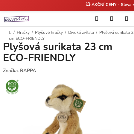
💥 AKČNÍ CENY - Sleva
Přejít
Hledat
NÁKUP
na
KOŠÍK
obsah
Domů
/
Hračky
/
Plyšové hračky
/
Divoká zvířata
/
Plyšová surikata 2
cm ECO-FRIENDLY
Plyšová surikata 23 cm
ECO-FRIENDLY
Značka:
RAPPA