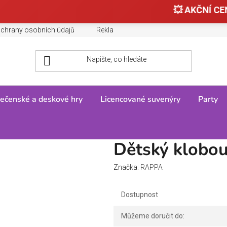
💥 AKČNÍ CEN
chrany osobních údajů
Reklamace, výměny a vrácení zboží
ečenské a deskové hry
Licencované suvenýry
Party
e
/
Dětský klobouk Čaroděj
Dětský klobou
Značka:
RAPPA
Dostupnost
Můžeme doručit do: