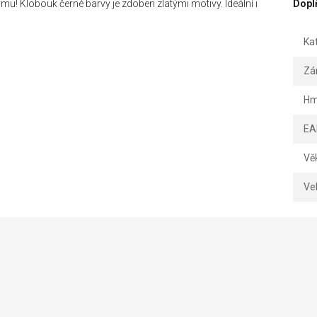
! Klobouk černé barvy je zdoben zlatými motivy. Ideální i
Dopl
Ka
Zá
Hm
EA
Vě
Vel