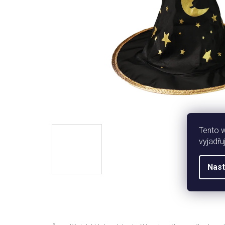
Tento 
vyjadřu
Nast