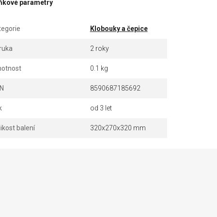
ňkové parametry
tegorie
Klobouky a čepice
ruka
2 roky
otnost
0.1 kg
N
8590687185692
k
od 3 let
ikost balení
320x270x320 mm