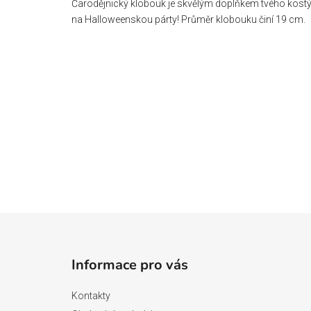
Čarodějnický klobouk je skvělým doplňkem tvého kostýmu
na Halloweenskou párty! Průměr klobouku činí 19 cm.
Z
á
Informace pro vás
p
a
Kontakty
t