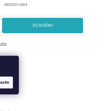
M0000016854
DO KOŠÍKU
dílet
lasím