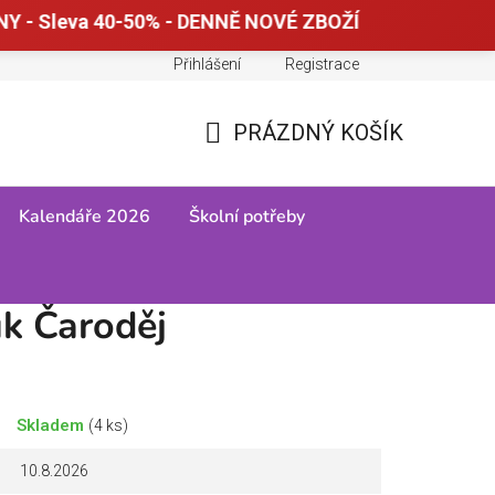
Y - Sleva 40-50% - DENNĚ NOVÉ ZBOŽÍ
Přihlášení
Registrace
Doprava a platba
Tabulky velikostí
PRÁZDNÝ KOŠÍK
NÁKUPNÍ
KOŠÍK
Kalendáře 2026
Školní potřeby
k Čaroděj
Skladem
(4 ks)
10.8.2026