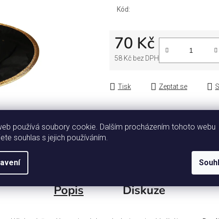
Kód:
70 Kč
58 Kč bez DPH
Měrná cena:
Tisk
Zeptat se
S
web používá soubory cookie. Dalším procházením tohoto webu
jete souhlas s jejich používáním.
avení
Souh
Popis
Diskuze