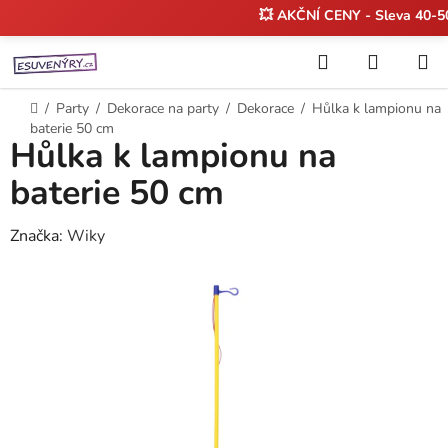
💥 AKČNÍ CENY - Sleva 40-
Přejít
Hledat
NÁKUP
na
KOŠÍK
obsah
Domů
/
Party
/
Dekorace na party
/
Dekorace
/
Hůlka k lampionu na
baterie 50 cm
Hůlka k lampionu na
baterie 50 cm
Značka:
Wiky