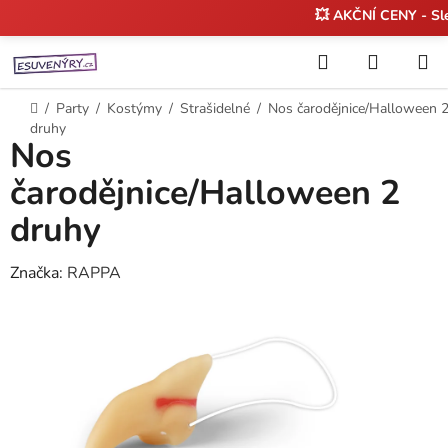
💥 AKČNÍ CENY - S
Přejít
Hledat
NÁKUP
na
KOŠÍK
obsah
Domů
/
Party
/
Kostýmy
/
Strašidelné
/
Nos čarodějnice/Halloween 
druhy
Nos
čarodějnice/Halloween 2
druhy
Značka:
RAPPA