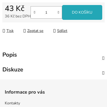
43 Kč
DO KOŠÍKU
36 Kč bez DPH
Měrná cena:
Tisk
Zeptat se
Sdílet
Popis
Diskuze
Z
á
Informace pro vás
p
a
Kontakty