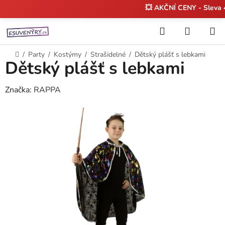
💥 AKČNÍ CENY - Sleva
Přejít
Hledat
NÁKUP
na
KOŠÍK
obsah
Domů
/
Party
/
Kostýmy
/
Strašidelné
/
Dětský plášť s lebkami
Dětský plášť s lebkami
Značka:
RAPPA