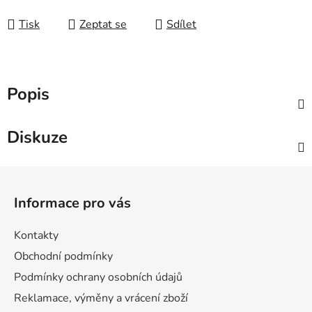
Měrná cena:
Tisk
Zeptat se
Sdílet
Popis
Diskuze
Z
á
Informace pro vás
p
a
Kontakty
t
Obchodní podmínky
í
Podmínky ochrany osobních údajů
Reklamace, výměny a vrácení zboží