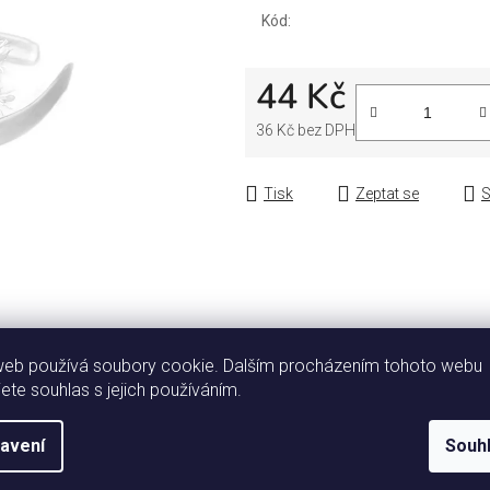
Kód:
44 Kč
36 Kč bez DPH
Měrná cena:
Tisk
Zeptat se
S
web používá soubory cookie. Dalším procházením tohoto webu
jete souhlas s jejich používáním.
Popis
Diskuze
avení
Souh