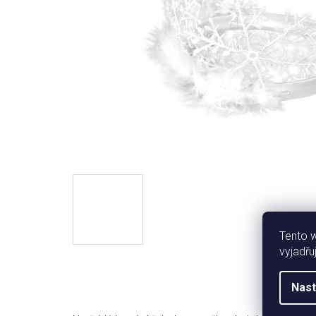
Tento 
vyjadřu
Nast