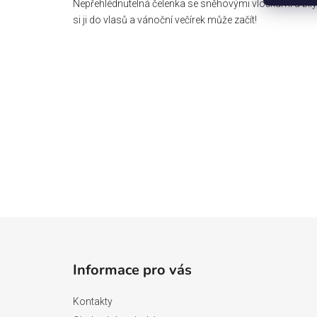
Nepřehlédnutelná čelenka se sněhovými vločkami a bíl
si ji do vlasů a vánoční večírek může začít!
Z
á
Informace pro vás
p
a
Kontakty
t