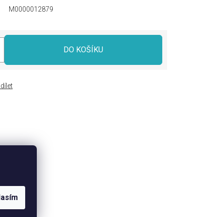
M0000012879
DO KOŠÍKU
dílet
lasím