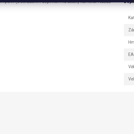
ým peřím je senzačním doplňkem na dětský karneval! Nasaď
Dopl
Ka
Zá
Hm
EA
Vě
Vel