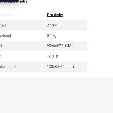
ňkové parametry
tegorie
Pro dívky
ruka
2 roky
otnost
0.1 kg
N
8590687210431
k
od 3 let
ikost balení
130x80x140 mm