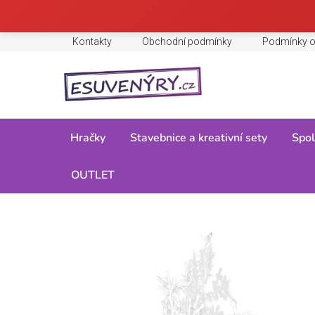
Přejít
Kontakty
Obchodní podmínky
Podmínky o
na
obsah
Hračky
Stavebnice a kreativní sety
Spol
Domů
OUTLET
/
Party
/
Doplňky ke kostýmům
/
Pro dívky
/
Čelen