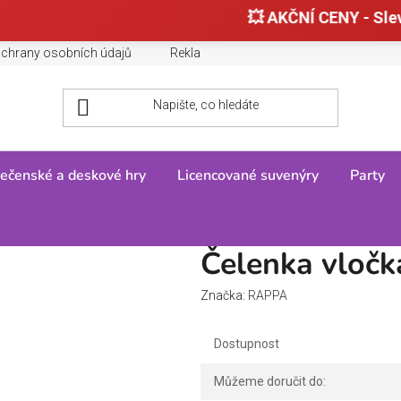
💥 AKČNÍ CENY - Sle
chrany osobních údajů
Reklamace, výměny a vrácení zboží
ečenské a deskové hry
Licencované suvenýry
Party
ka vločka s peřím
Čelenka vločk
Značka:
RAPPA
Dostupnost
Můžeme doručit do: