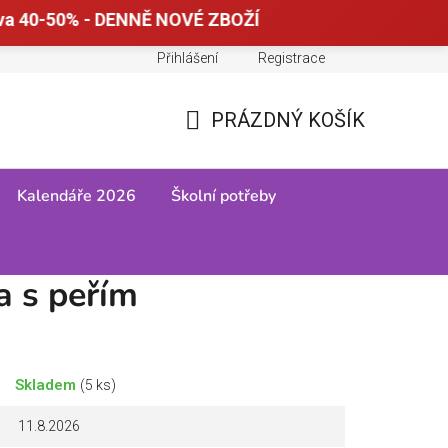
va 40-50% - DENNĚ NOVÉ ZBOŽÍ
Přihlášení
Registrace
Doprava a platba
Tabulky velikostí
PRÁZDNÝ KOŠÍK
NÁKUPNÍ
KOŠÍK
Kalendáře 2026
Školní potřeby
a s peřím
Skladem
(5 ks)
11.8.2026