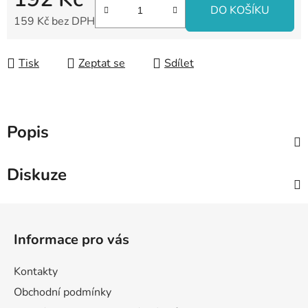
DO KOŠÍKU
159 Kč bez DPH
Měrná cena:
Tisk
Zeptat se
Sdílet
Popis
Diskuze
Z
á
Informace pro vás
p
a
Kontakty
t
Obchodní podmínky
í