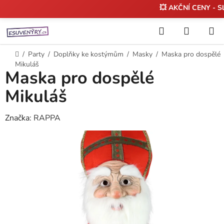
💥 AKČNÍ CENY - S
Přejít
Hledat
NÁKUP
na
KOŠÍK
obsah
Domů
/
Party
/
Doplňky ke kostýmům
/
Masky
/
Maska pro dospělé
Mikuláš
Maska pro dospělé
Mikuláš
Značka:
RAPPA