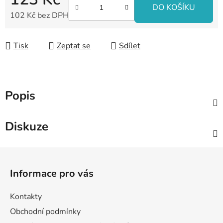
DO KOŠÍKU
102 Kč bez DPH
Měrná cena:
Tisk
Zeptat se
Sdílet
Popis
Diskuze
Z
á
Informace pro vás
p
a
Kontakty
t
Obchodní podmínky
í