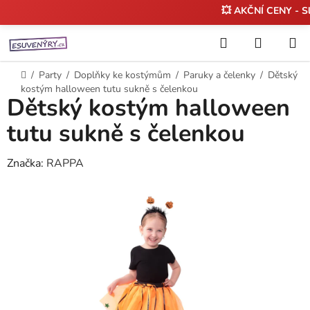
💥 AKČNÍ CENY - S
Přejít
Hledat
NÁKUP
na
KOŠÍK
obsah
Domů
/
Party
/
Doplňky ke kostýmům
/
Paruky a čelenky
/
Dětský
kostým halloween tutu sukně s čelenkou
Dětský kostým halloween
tutu sukně s čelenkou
Značka:
RAPPA