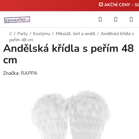
💥 AKČNÍ CENY - S
Přejít
Hledat
NÁKUP
na
KOŠÍK
obsah
Domů
/
Party
/
Kostýmy
/
Mikuláš, čert a anděl
/
Andělská křídla s
peřím 48 cm
Andělská křídla s peřím 48
cm
Značka:
RAPPA