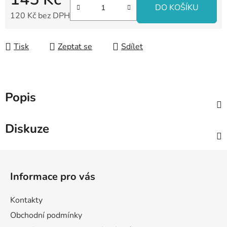
DO KOŠÍKU
120 Kč bez DPH
Měrná cena:
Tisk
Zeptat se
Sdílet
Popis
Diskuze
Z
á
Informace pro vás
p
a
Kontakty
t
Obchodní podmínky
í