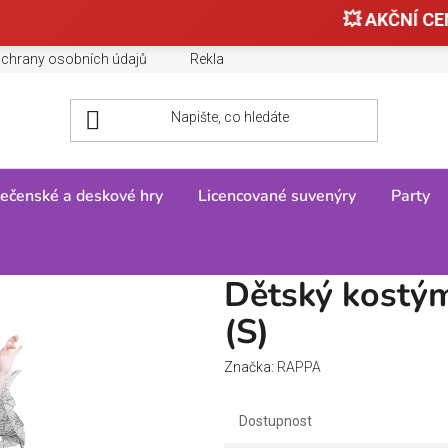
💥 AKČNÍ CEN
chrany osobních údajů
Reklamace, výměny a vrácení zboží
ečenské a deskové hry
Licencované suvenýry
Party
rná čarodějnice (S)
Dětský kostým
(S)
Značka:
RAPPA
Dostupnost