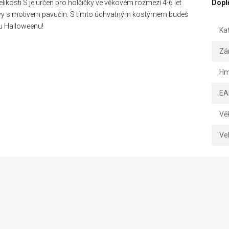
ikosti S je určen pro holčičky ve věkovém rozmezí 4-6 let
Dopl
ávy s motivem pavučin. S tímto úchvatným kostýmem budeš
vu Halloweenu!
Ka
Zá
Hm
EA
Vě
Vel