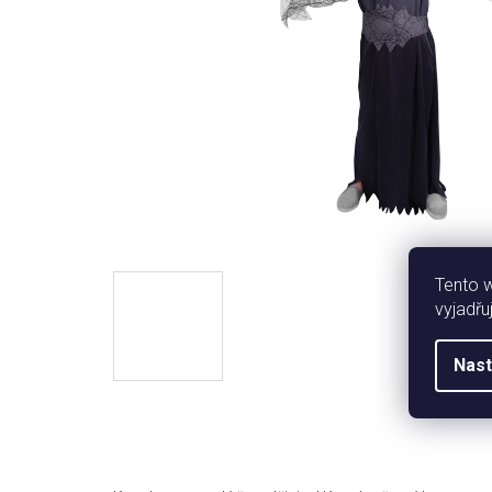
Tento 
vyjadřu
Nast