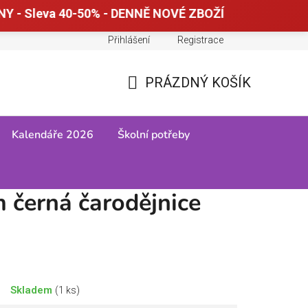
Y - Sleva 40-50% - DENNĚ NOVÉ ZBOŽÍ
Přihlášení
Registrace
Doprava a platba
Tabulky velikostí
PRÁZDNÝ KOŠÍK
NÁKUPNÍ
KOŠÍK
Kalendáře 2026
Školní potřeby
 černá čarodějnice
Skladem
(1 ks)