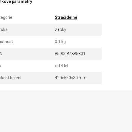
ňkové parametry
tegorie
Strašidelné
ruka
2 roky
otnost
0.1 kg
N
8590687885301
k
od 4 let
ikost balení
420x550x30 mm