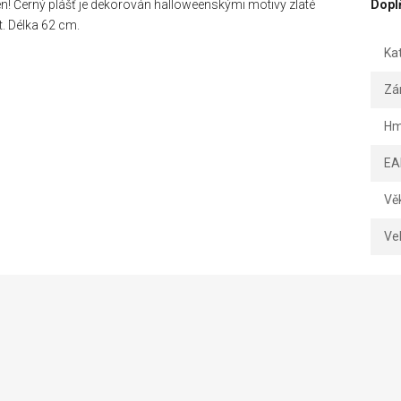
n! Černý plášť je dekorován halloweenskými motivy zlaté
Dopl
. Délka 62 cm.
Ka
Zá
Hm
EA
Vě
Vel