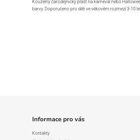
Kouzelný čarodějnický plášť na karneval nebo Hallowee
barvy. Doporučeno pro děti ve věkovém rozmezí 3-10 let
Z
á
Informace pro vás
p
a
Kontakty
t