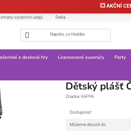
💥 AKČNÍ CEN
chrany osobních údajů
Reklamace, výměny a vrácení zboží
ečenské a deskové hry
Licencované suvenýry
Party
děj zlatý dekor
Dětský plášť Č
Značka:
RAPPA
Dostupnost
Můžeme doručit do: