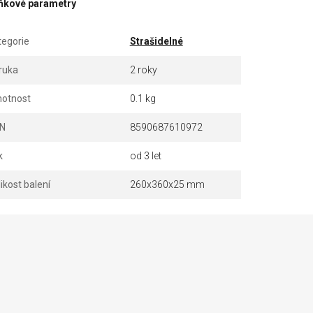
ňkové parametry
tegorie
Strašidelné
ruka
2 roky
otnost
0.1 kg
N
8590687610972
k
od 3 let
ikost balení
260x360x25 mm