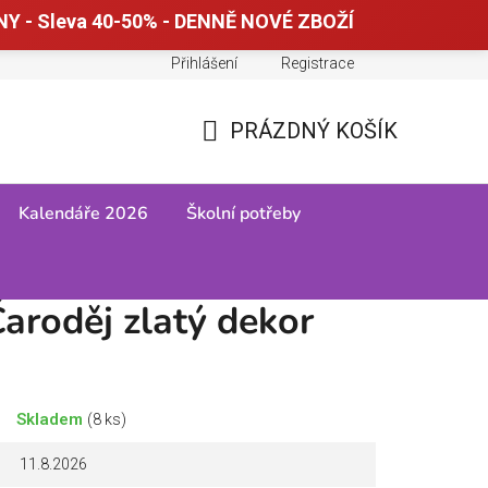
Y - Sleva 40-50% - DENNĚ NOVÉ ZBOŽÍ
Přihlášení
Registrace
Doprava a platba
Tabulky velikostí
PRÁZDNÝ KOŠÍK
NÁKUPNÍ
KOŠÍK
Kalendáře 2026
Školní potřeby
aroděj zlatý dekor
Skladem
(8 ks)
11.8.2026