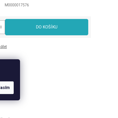
M0000017576
DO KOŠÍKU
dílet
lasím