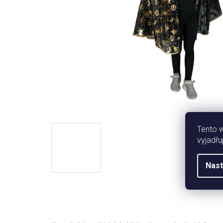
Tento 
vyjadřu
Nast