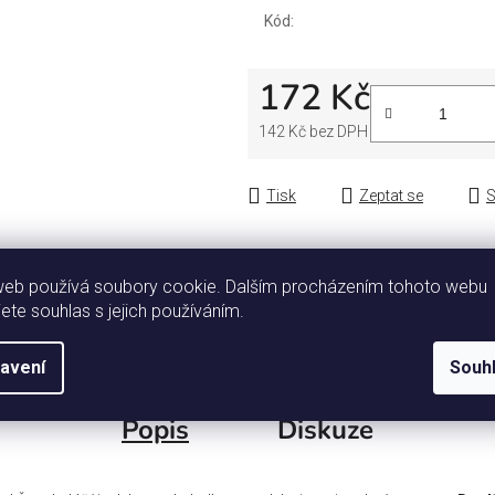
Kód:
172 Kč
142 Kč bez DPH
Měrná cena:
Tisk
Zeptat se
S
web používá soubory cookie. Dalším procházením tohoto webu
jete souhlas s jejich používáním.
avení
Souh
Popis
Diskuze