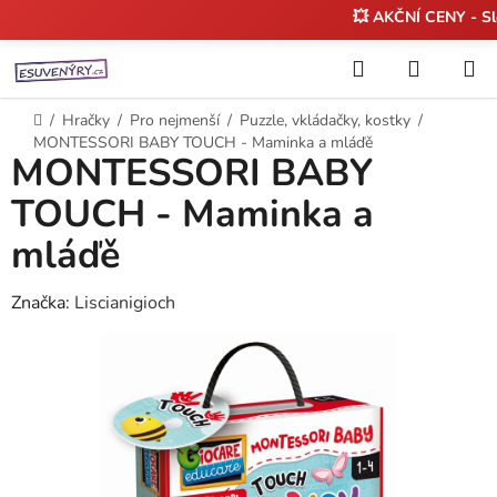
💥 AKČNÍ CENY - S
Přejít
Hledat
NÁKUP
na
KOŠÍK
obsah
Domů
/
Hračky
/
Pro nejmenší
/
Puzzle, vkládačky, kostky
/
MONTESSORI BABY TOUCH - Maminka a mláďě
MONTESSORI BABY
TOUCH - Maminka a
mláďě
Značka:
Liscianigioch