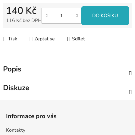
140 Kč
DO KOŠÍKU
116 Kč bez DPH
Měrná cena:
Tisk
Zeptat se
Sdílet
Popis
Diskuze
Z
á
Informace pro vás
p
a
Kontakty