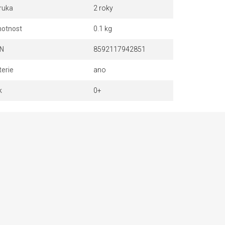
ruka
2 roky
otnost
0.1 kg
N
8592117942851
terie
ano
k
0+