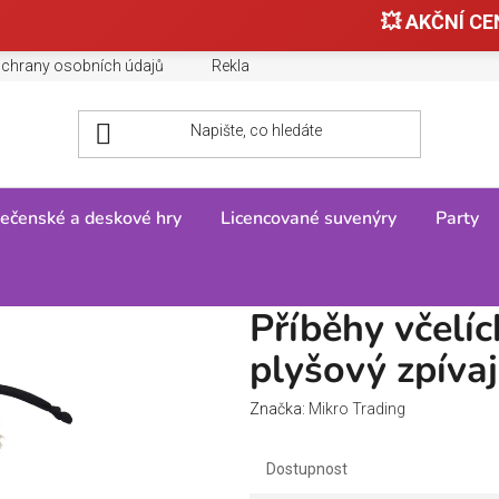
💥 AKČNÍ CEN
chrany osobních údajů
Reklamace, výměny a vrácení zboží
ečenské a deskové hry
Licencované suvenýry
Party
íběhy včelích medvídků - Čmelda plyšový zpívající 26cm
Příběhy včelí
plyšový zpívaj
Značka:
Mikro Trading
Dostupnost