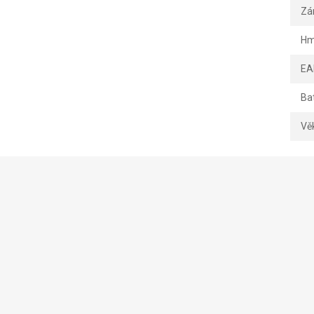
Zá
Hm
EA
Ba
Vě