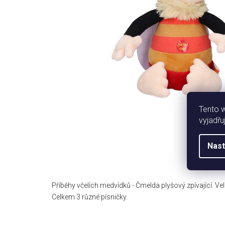
Tento 
vyjadřu
Nast
Příběhy včelích medvídků - Čmelda plyšový zpívající. Ve
Celkem 3 různé písničky.