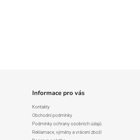
Z
á
Informace pro vás
p
a
Kontakty
t
Obchodní podmínky
í
Podmínky ochrany osobních údajů
Reklamace, výměny a vrácení zboží