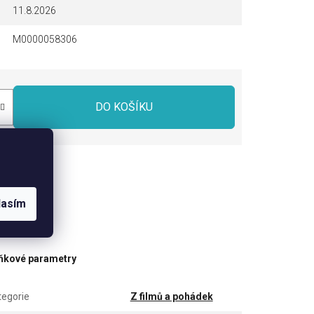
11.8.2026
M0000058306
DO KOŠÍKU
dílet
lasím
ňkové parametry
tegorie
Z filmů a pohádek