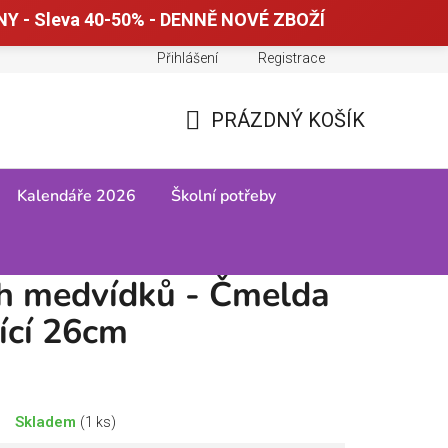
Y - Sleva 40-50% - DENNĚ NOVÉ ZBOŽÍ
Přihlášení
Registrace
Doprava a platba
Tabulky velikostí
PRÁZDNÝ KOŠÍK
NÁKUPNÍ
KOŠÍK
Kalendáře 2026
Školní potřeby
ch medvídků - Čmelda
ící 26cm
Skladem
(1 ks)