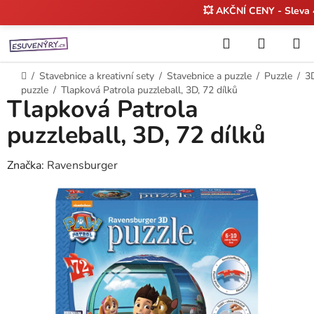
💥 AKČNÍ CENY - Sleva
Přejít
Hledat
NÁKUP
na
KOŠÍK
obsah
Domů
/
Stavebnice a kreativní sety
/
Stavebnice a puzzle
/
Puzzle
/
3
puzzle
/
Tlapková Patrola puzzleball, 3D, 72 dílků
Tlapková Patrola
puzzleball, 3D, 72 dílků
Značka:
Ravensburger