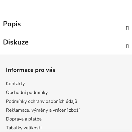
Popis
Diskuze
Z
á
Informace pro vás
p
a
Kontakty
t
Obchodní podmínky
í
Podmínky ochrany osobních údajů
Reklamace, výměny a vrácení zboží
Doprava a platba
Tabulky velikostí