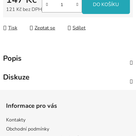
DO KOŠÍKU
121 Kč bez DPH
Měrná cena:
Tisk
Zeptat se
Sdílet
Popis
Diskuze
Z
á
Informace pro vás
p
a
Kontakty
t
Obchodní podmínky
í