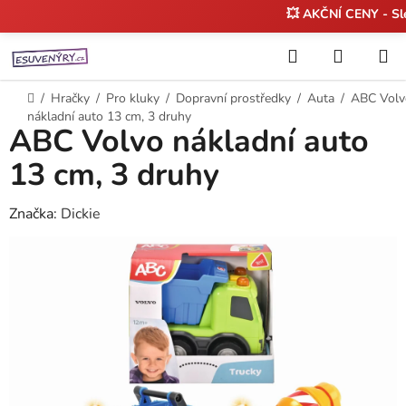
💥 AKČNÍ CENY - S
Přejít
Hledat
NÁKUP
na
KOŠÍK
obsah
Domů
/
Hračky
/
Pro kluky
/
Dopravní prostředky
/
Auta
/
ABC Volv
nákladní auto 13 cm, 3 druhy
ABC Volvo nákladní auto
13 cm, 3 druhy
Značka:
Dickie