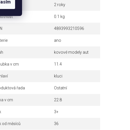
lasím
ruka
2 roky
otnost
0.1 kg
N
4893993210596
terie
ano
uh
kovové modely aut
oubka v cm
11.4
hlaví
kluci
oduktová řada
Ostatní
ka v cm
22.8
k
3+
k od měsíců
36