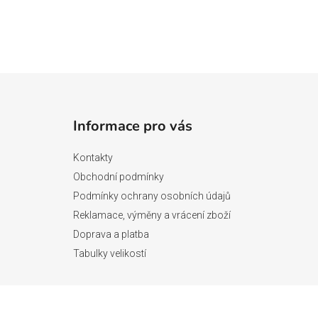
Z
á
Informace pro vás
p
a
Kontakty
t
Obchodní podmínky
í
Podmínky ochrany osobních údajů
Reklamace, výměny a vrácení zboží
Doprava a platba
Tabulky velikostí