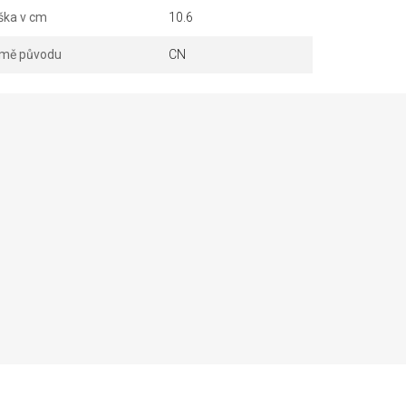
ška v cm
10.6
mě původu
CN