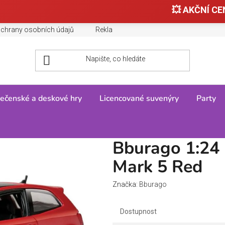
💥 AKČNÍ CEN
chrany osobních údajů
Reklamace, výměny a vrácení zboží
ečenské a deskové hry
Licencované suvenýry
Party
/
Bburago 1:24 Plus VW Polo GTI Mark 5 Red
Bburago 1:24
Mark 5 Red
Značka:
Bburago
Dostupnost