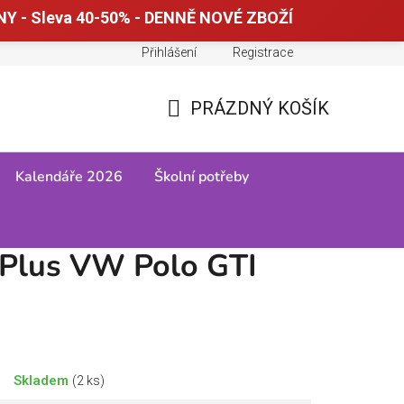
Y - Sleva 40-50% - DENNĚ NOVÉ ZBOŽÍ
Přihlášení
Registrace
Doprava a platba
Tabulky velikostí
PRÁZDNÝ KOŠÍK
NÁKUPNÍ
KOŠÍK
Kalendáře 2026
Školní potřeby
 Plus VW Polo GTI
Skladem
(2 ks)