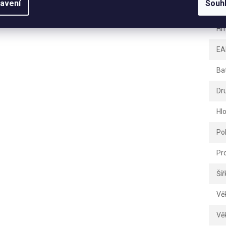
avení
Souh
Zá
Hm
EA
Ba
Dr
Hl
Po
Pr
Šíř
Vě
Vě