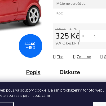
Můžeme doručit do:
Kód:
599 Kč
–45 %
325 Kč
269 Kč bez DPH
599 KČ
–45 %
Měrná cena:
Tisk
Zeptat se
S
Popis
Diskuze
 Red
Dopl
web používá soubory cookie. Dalším procházením tohoto webu
jete souhlas s jejich používáním.
Ka