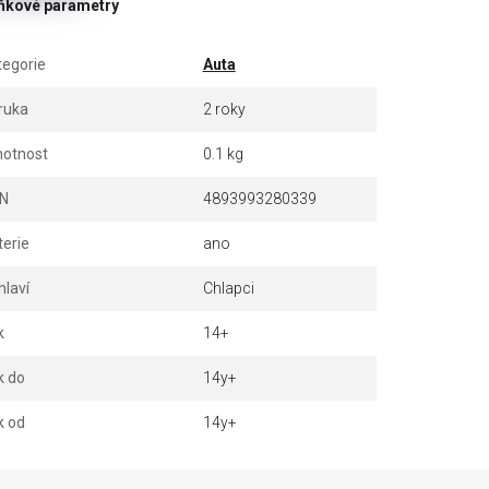
ňkové parametry
tegorie
Auta
ruka
2 roky
otnost
0.1 kg
N
4893993280339
terie
ano
hlaví
Chlapci
k
14+
k do
14y+
k od
14y+