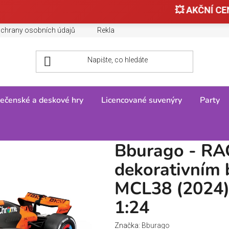
💥 AKČNÍ CEN
chrany osobních údajů
Reklamace, výměny a vrácení zboží
ečenské a deskové hry
Licencované suvenýry
Party
/
Bburago - RACE Formule F1 v dekorativním boxu, McLaren Team MCL3
Bburago - RA
dekorativním
MCL38 (2024),
1:24
Značka:
Bburago