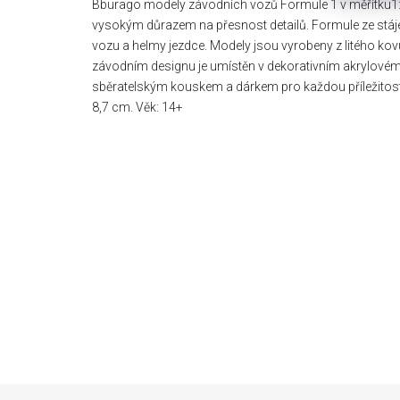
Bburago modely závodních vozů Formule 1 v měřítku1:
vysokým důrazem na přesnost detailů. Formule ze stáj
vozu a helmy jezdce. Modely jsou vyrobeny z litého kov
závodním designu je umístěn v dekorativním akrylovém
sběratelským kouskem a dárkem pro každou příležitost. 
8,7 cm. Věk: 14+