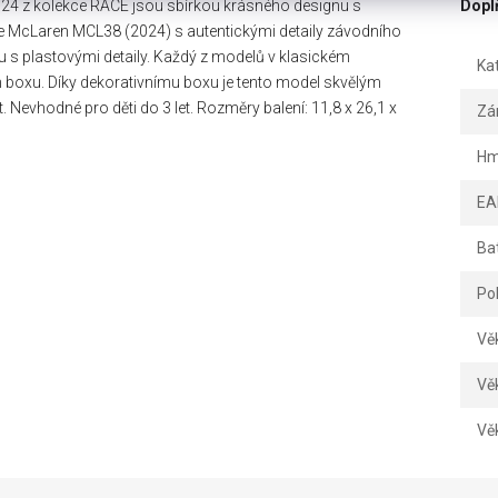
24 z kolekce RACE jsou sbírkou krásného designu s
Dopl
e McLaren MCL38 (2024) s autentickými detaily závodního
u s plastovými detaily. Každý z modelů v klasickém
Ka
 boxu. Díky dekorativnímu boxu je tento model skvělým
Nevhodné pro děti do 3 let. Rozměry balení: 11,8 x 26,1 x
Zá
Hm
EA
Ba
Po
Vě
Vě
Vě