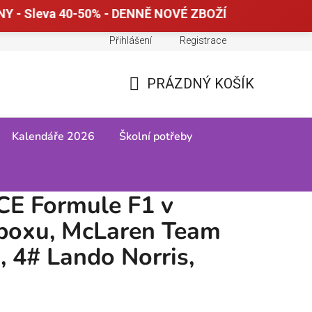
Y - Sleva 40-50% - DENNĚ NOVÉ ZBOŽÍ
Přihlášení
Registrace
Doprava a platba
Tabulky velikostí
PRÁZDNÝ KOŠÍK
NÁKUPNÍ
KOŠÍK
Kalendáře 2026
Školní potřeby
8 (2024), 4# Lando Norris, 1:24
CE Formule F1 v
 boxu, McLaren Team
 4# Lando Norris,