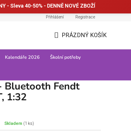
Y - Sleva 40-50% - DENNĚ NOVÉ ZBOŽÍ
Přihlášení
Registrace
Doprava a platba
Tabulky velikostí
PRÁZDNÝ KOŠÍK
NÁKUPNÍ
KOŠÍK
Kalendáře 2026
Školní potřeby
- Bluetooth Fendt
, 1:32
Skladem
(1 ks)