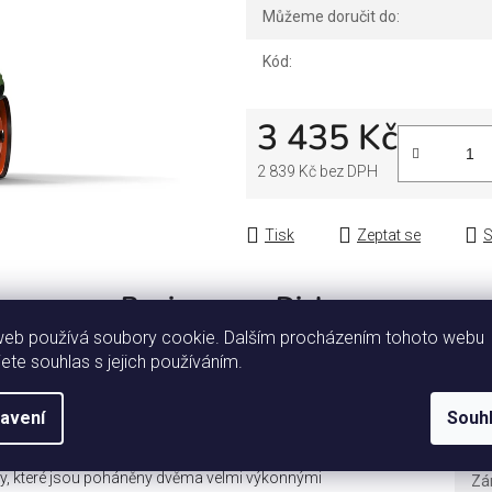
Můžeme doručit do:
Kód:
3 435 Kč
2 839 Kč bez DPH
Měrná cena:
Tisk
Zeptat se
S
Popis
Diskuze
web používá soubory cookie. Dalším procházením tohoto webu
jete souhlas s jejich používáním.
 výkonu. Jako absolutní top model má Fendt 1167 Vario s
Dopl
tor s plynule měnitelným pohonem. Avšak nejen originál
avení
Souh
ko špičkový RC model řízený Bluetooth od SIKU CONTROL je
Ka
 a designu, která slibuje nezaměnitelnou zábavu při hraní!
y, které jsou poháněny dvěma velmi výkonnými
Zá