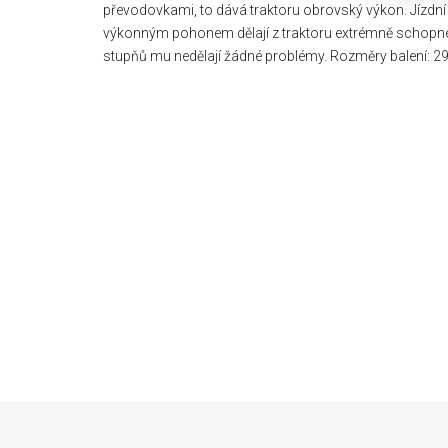
převodovkami, to dává traktoru obrovský výkon. Jízdní
výkonným pohonem dělají z traktoru extrémně schopné 
stupňů mu nedělají žádné problémy. Rozměry balení: 29,
Z