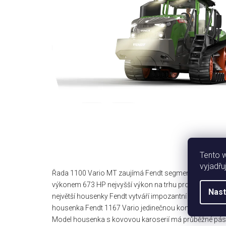
Tento 
vyjadřu
Řada 1100 Vario MT zaujímá Fendt segment špičkového
výkonem 673 HP nejvyšší výkon na trhu pro pásový trak
Nast
největší housenky Fendt vytváří impozantní vzhled. Ja
housenka Fendt 1167 Vario jedinečnou kombinací výkonu
Model housenka s kovovou karoserií má průběžné pás