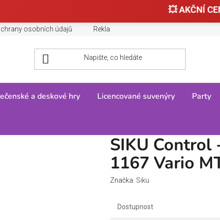
💥 AKČNÍ CEN
chrany osobních údajů
Reklamace, výměny a vrácení zboží
ečenské a deskové hry
Licencované suvenýry
Party
/
SIKU Control - Bluetooth Fendt 1167 Vario MT, 1:32
SIKU Control 
1167 Vario MT
Značka:
Siku
Dostupnost