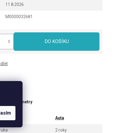
11.8.2026
M0000032681
DO KOŠÍKU
dílet
ňkové parametry
lasím
tegorie
Auta
ruka
2 roky