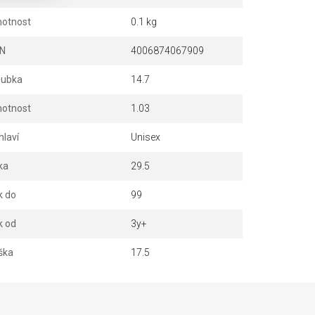
otnost
0.1 kg
N
4006874067909
oubka
14.7
otnost
1.03
hlaví
Unisex
ka
29.5
k do
99
k od
3y+
ška
17.5