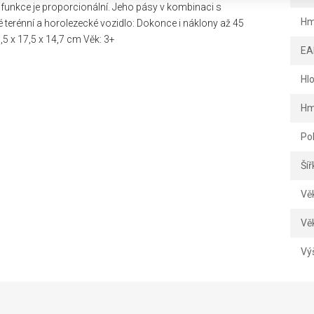
 funkce je proporcionální. Jeho pásy v kombinaci s
Hm
terénní a horolezecké vozidlo: Dokonce i náklony až 45
5 x 17,5 x 14,7 cm Věk: 3+
EA
Hl
Hm
Po
Šíř
Vě
Vě
Vý