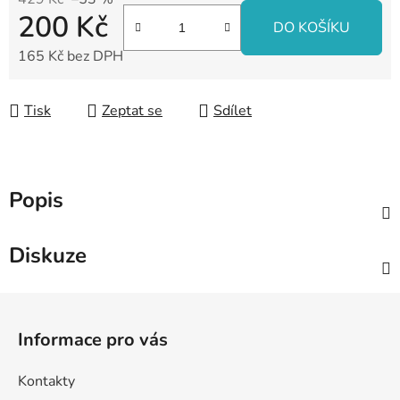
200 Kč
DO KOŠÍKU
165 Kč bez DPH
Měrná cena:
Tisk
Zeptat se
Sdílet
Popis
Diskuze
Z
á
Informace pro vás
p
a
Kontakty
t