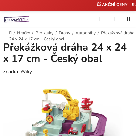
💥 AKČNÍ CENY - S
Přejít
Hledat
NÁKUP
na
KOŠÍK
obsah
Domů
/
Hračky
/
Pro kluky
/
Dráhy
/
Autodráhy
/
Překážková dráha
24 x 24 x 17 cm - Český obal
Překážková dráha 24 x 24
x 17 cm - Český obal
Značka:
Wiky