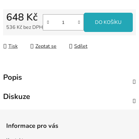
648 Kč
DO KOŠÍKU
536 Kč bez DPH
Měrná cena:
Tisk
Zeptat se
Sdílet
Popis
Diskuze
Z
á
Informace pro vás
p
a