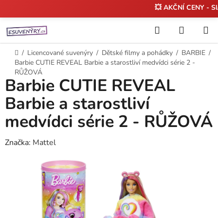
💥 AKČNÍ CENY - S
Přejít
Hledat
NÁKUP
na
KOŠÍK
obsah
Domů
/
Licencované suvenýry
/
Dětské filmy a pohádky
/
BARBIE
/
Barbie CUTIE REVEAL Barbie a starostliví medvídci série 2 -
RŮŽOVÁ
Barbie CUTIE REVEAL
Barbie a starostliví
medvídci série 2 - RŮŽOVÁ
Značka:
Mattel