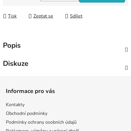
Měrná cena:
Tisk
Zeptat se
Sdílet
Popis
Diskuze
Z
á
Informace pro vás
p
a
Kontakty
t
Obchodní podmínky
í
Podmínky ochrany osobních údajů