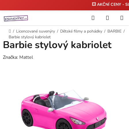
💥 AKČNÍ CENY - S
Přejít
Hledat
NÁKUP
na
KOŠÍK
obsah
Domů
/
Licencované suvenýry
/
Dětské filmy a pohádky
/
BARBIE
/
Barbie stylový kabriolet
Barbie stylový kabriolet
Značka:
Mattel