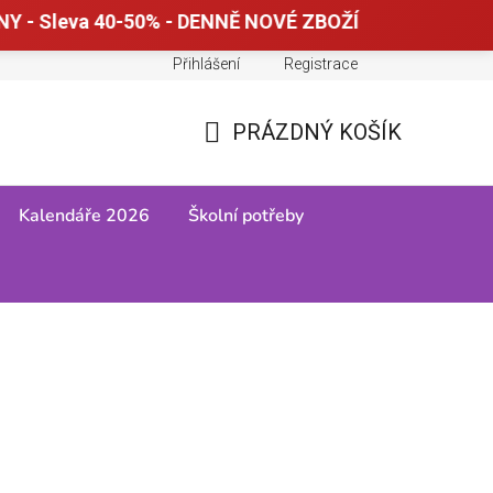
Y - Sleva 40-50% - DENNĚ NOVÉ ZBOŽÍ
Přihlášení
Registrace
Doprava a platba
Tabulky velikostí
PRÁZDNÝ KOŠÍK
NÁKUPNÍ
KOŠÍK
Kalendáře 2026
Školní potřeby