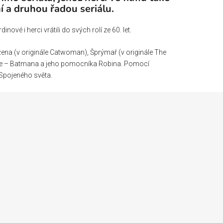
í a druhou řadou seriálu.
nové i herci vrátili do svých rolí ze 60. let.
žena (v originále Catwoman), Šprýmař (v originále The
tele – Batmana a jeho pomocníka Robina. Pomocí
 Spojeného světa.