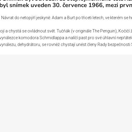
 byl snímek uveden 30. července 1966, mezi prvn
Návrat do netopýří jeskyně: Adam a Burt po třiceti letech, ve kterém se hrdi
jí a chystá se ovládnout svět. Tučňák (v originále The Penguin), Kočičí 
ou vynálezce komodora Schmidlappa a nalíčí past pro své úhlavní nepřá
nálezu, dehydrátoru, se rovněž chystají unést členy Rady bezpečnosti