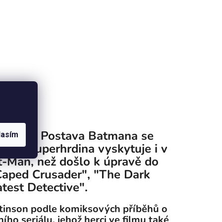
ngerem. Postava Batmana se
lasím
ento superhrdina vyskytuje i v
-Man, než došlo k úpravě do
Caped Crusader", "The Dark
test Detective".
rtinson podle komiksových příběhů o
o seriálu, jehož herci ve filmu také