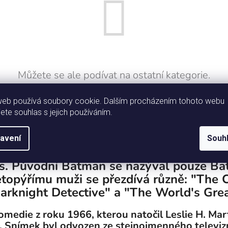
Můžete se ale podívat na ostatní kategorie.
web používá soubory cookie. Dalším procházením tohoto webu
ZPĚT DO OBCHODU
jete souhlas s jejich používáním.
va, stvořená Bobem Kanem a Billem Fi
avení
Souh
omics #27 (květen 1939). Od té doby se t
s. Původní Batman se nazýval pouze Bat
topýřímu muži se přezdívá různě: "The 
arknight Detective" a "The World's Grea
omedie z roku 1966, kterou natočil Leslie H. Ma
Snímek byl odvozen ze stejnojmenného televizníh