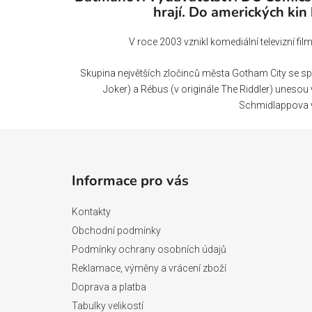
hrají. Do amerických kin
V roce 2003 vznikl komediální televizní film 
Skupina největších zločinců města Gotham City se spo
Joker) a Rébus (v originále The Riddler) unes
Schmidlappova vy
Z
á
Informace pro vás
p
a
Kontakty
t
Obchodní podmínky
í
Podmínky ochrany osobních údajů
Reklamace, výměny a vrácení zboží
Doprava a platba
Tabulky velikostí