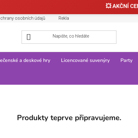
💥 AKČNÍ CEN
chrany osobních údajů
Reklamace, výměny a vrácení zboží
ečenské a deskové hry
Licencované suvenýry
Party
/
BATMAN
Produkty teprve připravujeme.