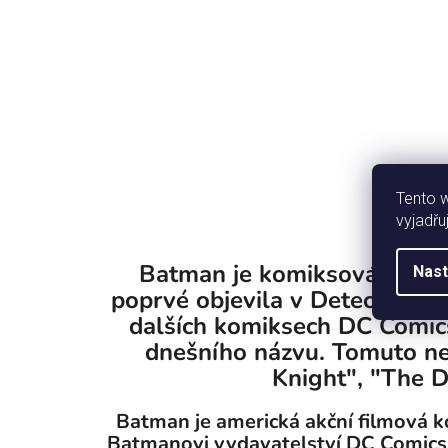
Tento 
vyjadřu
Batman je komiksová posta
Nast
poprvé objevila v Detective C
dalších komiksech DC Comic
dnešního názvu. Tomuto ne
Knight", "The D
Batman je americká akční filmová k
Batmanovi vydavatelství DC Comics. 