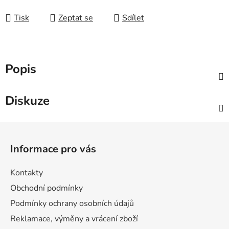
Měrná cena:
Tisk
Zeptat se
Sdílet
Popis
Diskuze
Z
á
Informace pro vás
p
a
Kontakty
t
Obchodní podmínky
í
Podmínky ochrany osobních údajů
Reklamace, výměny a vrácení zboží