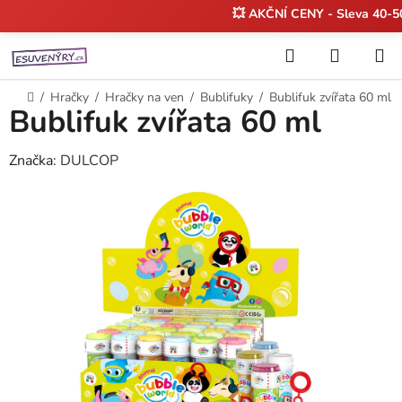
💥 AKČNÍ CENY - Sleva 40-
Přejít
Hledat
NÁKUP
na
KOŠÍK
obsah
Domů
/
Hračky
/
Hračky na ven
/
Bublifuky
/
Bublifuk zvířata 60 ml
Bublifuk zvířata 60 ml
Značka:
DULCOP