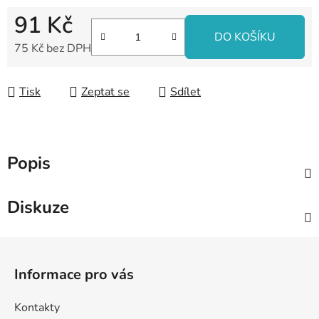
91 Kč
DO KOŠÍKU
75 Kč bez DPH
Měrná cena:
Tisk
Zeptat se
Sdílet
Popis
Diskuze
Z
á
Informace pro vás
p
a
Kontakty