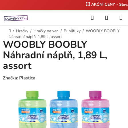
💥 AKČNÍ CENY - Sle
Přejít
Hledat
NÁKUP
na
KOŠÍK
obsah
Domů
/
Hračky
/
Hračky na ven
/
Bublifuky
/
WOOBLY BOOBLY
Náhradní náplň, 1,89 L, assort
WOOBLY BOOBLY
Náhradní náplň, 1,89 L,
assort
Značka:
Plastica