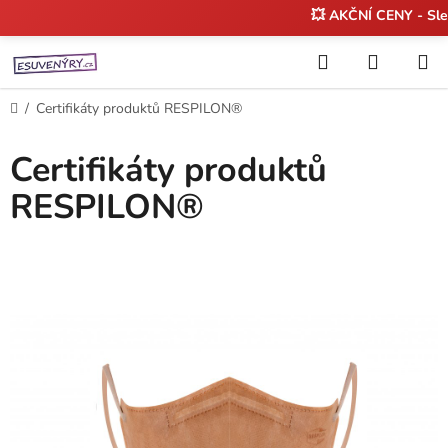
💥 AKČNÍ CENY - Sl
Přejít
Hledat
NÁKUP
na
KOŠÍK
obsah
Domů
/
Certifikáty produktů RESPILON®
Certifikáty produktů
RESPILON®