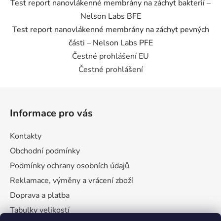
Test report nanovlákenné membrány na záchyt bakterií –
Nelson Labs BFE
Test report nanovlákenné membrány na záchyt pevných
části – Nelson Labs PFE
Čestné prohlášení EU
Čestné prohlášení
Z
á
Informace pro vás
p
a
Kontakty
t
Obchodní podmínky
í
Podmínky ochrany osobních údajů
Reklamace, výměny a vrácení zboží
Doprava a platba
Tabulky velikostí