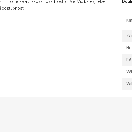
í motorické a zrakové dovednosti dítěte. Mix barev, nelze
Dopl
é dostupnosti.
Ka
Zá
Hm
EA
Vě
Vel