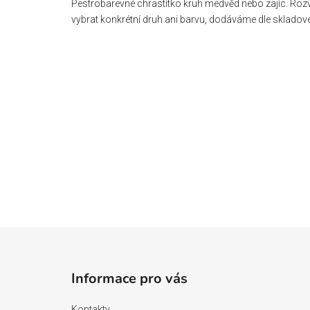
Pestrobarevné chrastítko kruh medvěd nebo zajíc. Rozvíj
vybrat konkrétní druh ani barvu, dodáváme dle skladov
Z
á
Informace pro vás
p
a
Kontakty