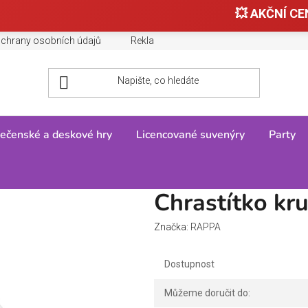
💥 AKČNÍ CEN
chrany osobních údajů
Reklamace, výměny a vrácení zboží
ečenské a deskové hry
Licencované suvenýry
Party
Chrastítko kruh medvěd nebo zajíc
Chrastítko kr
Značka:
RAPPA
Dostupnost
Můžeme doručit do: