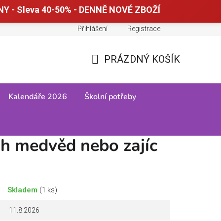
Y - Sleva 40-50% - DENNĚ NOVÉ ZBOŽÍ
Přihlášení
Registrace
Doprava a platba
Tabulky velikostí
PRÁZDNÝ KOŠÍK
NÁKUPNÍ
KOŠÍK
Kalendáře 2026
Školní potřeby
uh medvěd nebo zajíc
Skladem
(1 ks)
11.8.2026