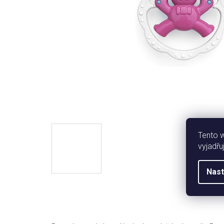
Tento 
vyjadřu
Nast