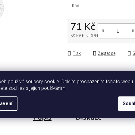
Kód:
71 Kč
59 Kč bez DPH
Měrná cena:
Tisk
Zeptat se
S
web používá soubory cookie. Dalším procházením tohoto webu
jete souhlas s jejich používáním.
avení
Souh
Popis
Diskuze