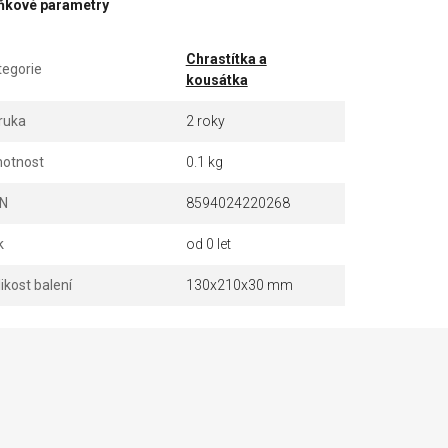
ňkové parametry
Chrastítka a
tegorie
kousátka
ruka
2 roky
otnost
0.1 kg
N
8594024220268
k
od 0 let
ikost balení
130x210x30 mm