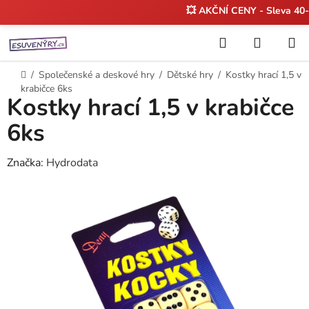
💥 AKČNÍ CENY - Sleva 4
Přejít
Hledat
NÁKUP
na
KOŠÍK
obsah
Domů
/
Společenské a deskové hry
/
Dětské hry
/
Kostky hrací 1,5 v
krabičce 6ks
Kostky hrací 1,5 v krabičce
6ks
Značka:
Hydrodata