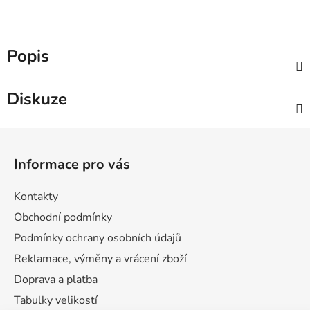
Popis
Diskuze
Z
á
Informace pro vás
p
a
Kontakty
t
Obchodní podmínky
í
Podmínky ochrany osobních údajů
Reklamace, výměny a vrácení zboží
Doprava a platba
Tabulky velikostí