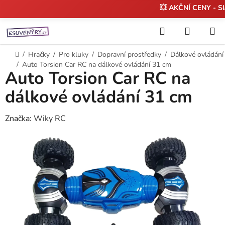
💥 AKČNÍ CENY - S
Přejít
Hledat
NÁKUP
na
KOŠÍK
obsah
Domů
/
Hračky
/
Pro kluky
/
Dopravní prostředky
/
Dálkové ovládání
/
Auto Torsion Car RC na dálkové ovládání 31 cm
Auto Torsion Car RC na
dálkové ovládání 31 cm
Značka:
Wiky RC