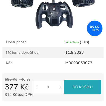
699 KČ
–46 %
Dostupnost
(1 ks)
Skladem
Můžeme doručit do:
11.8.2026
Kód:
M0000063072
699 Kč
–46 %
377 Kč
DO KOŠÍKU
312 Kč bez DPH
Měrná cena: