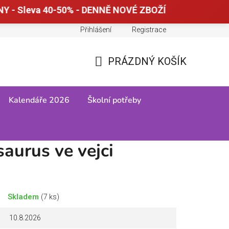
Y - Sleva 40-50% - DENNĚ NOVÉ ZBOŽÍ
Přihlášení
Registrace
Doprava a platba
Tabulky velikostí
PRÁZDNÝ KOŠÍK
NÁKUPNÍ
KOŠÍK
Kalendáře 2026
Školní potřeby
aurus ve vejci
Skladem
(7 ks)
10.8.2026