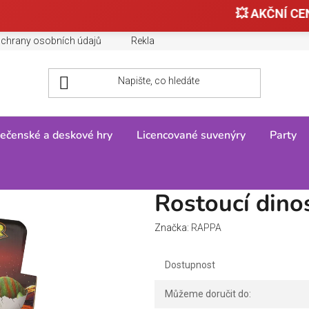
💥 AKČNÍ CEN
chrany osobních údajů
Reklamace, výměny a vrácení zboží
ečenské a deskové hry
Licencované suvenýry
Party
 dinosaurus ve vejci
Rostoucí dinos
Značka:
RAPPA
Dostupnost
Můžeme doručit do: