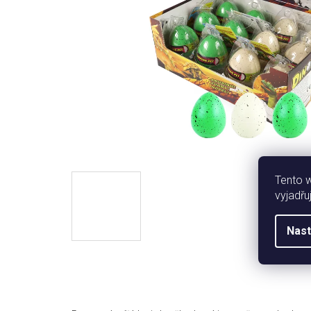
Tento 
vyjadřu
Nast