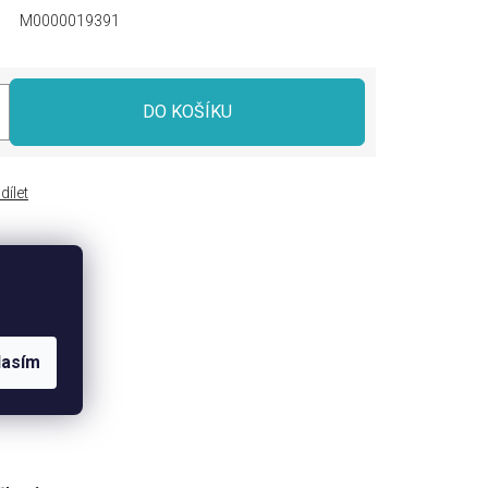
M0000019391
DO KOŠÍKU
dílet
lasím