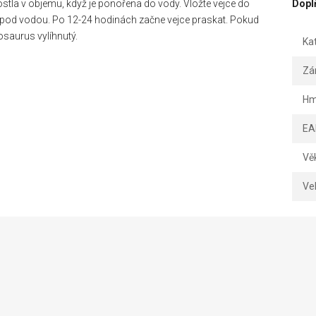
rostla v objemu, když je ponořena do vody. Vložte vejce do
Dopl
é pod vodou. Po 12-24 hodinách začne vejce praskat. Pokud
osaurus vylíhnutý.
Ka
Zá
Hm
EA
Vě
Vel