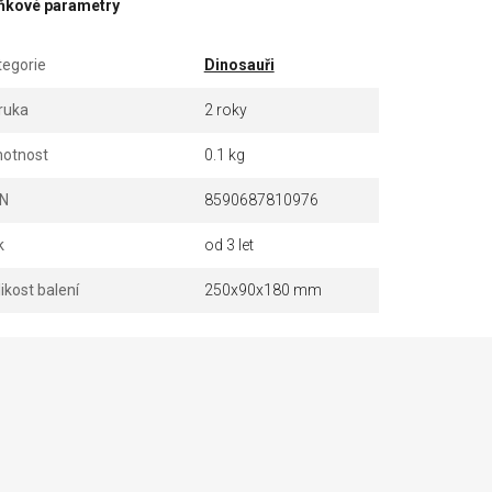
ňkové parametry
tegorie
Dinosauři
ruka
2 roky
otnost
0.1 kg
N
8590687810976
k
od 3 let
ikost balení
250x90x180 mm