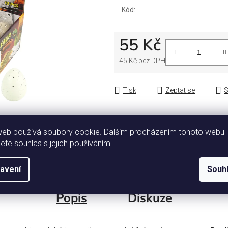
Kód:
55 Kč
45 Kč bez DPH
Měrná cena:
Tisk
Zeptat se
S
web používá soubory cookie. Dalším procházením tohoto webu
jete souhlas s jejich používáním.
avení
Souh
Popis
Diskuze