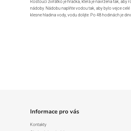
Rostoucí zvířátko je hračka, která je navržena tak, aby 
nádoby. Nádobu naplňte vodou tak, aby bylo vejce cel
klesne hladina vody, vodu dolijte. Po 48 hodinách je din
Z
á
Informace pro vás
p
a
Kontakty
t