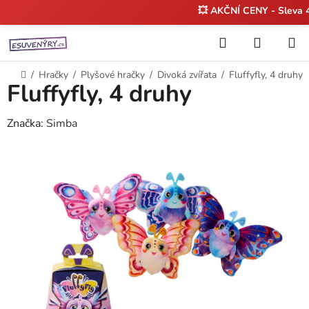
💥 AKČNÍ CENY - Sleva
Přejít
Hledat
NÁKUP
na
KOŠÍK
obsah
Domů
/
Hračky
/
Plyšové hračky
/
Divoká zvířata
/
Fluffyfly, 4 druhy
Fluffyfly, 4 druhy
Značka:
Simba