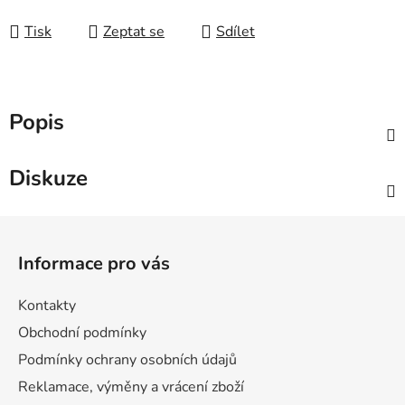
Měrná cena:
Tisk
Zeptat se
Sdílet
Popis
Diskuze
Z
á
Informace pro vás
p
a
Kontakty
t
Obchodní podmínky
í
Podmínky ochrany osobních údajů
Reklamace, výměny a vrácení zboží