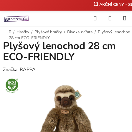
💥 AKČNÍ CENY - S
Přejít
Hledat
NÁKUP
na
KOŠÍK
obsah
Domů
/
Hračky
/
Plyšové hračky
/
Divoká zvířata
/
Plyšový lenochod
28 cm ECO-FRIENDLY
Plyšový lenochod 28 cm
ECO-FRIENDLY
Značka:
RAPPA