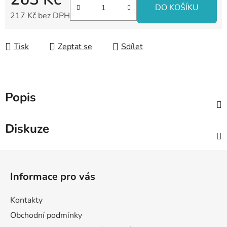
DO KOŠÍKU
217 Kč bez DPH
Měrná cena:
Tisk
Zeptat se
Sdílet
Popis
Diskuze
Z
á
Informace pro vás
p
a
Kontakty
t
Obchodní podmínky
í