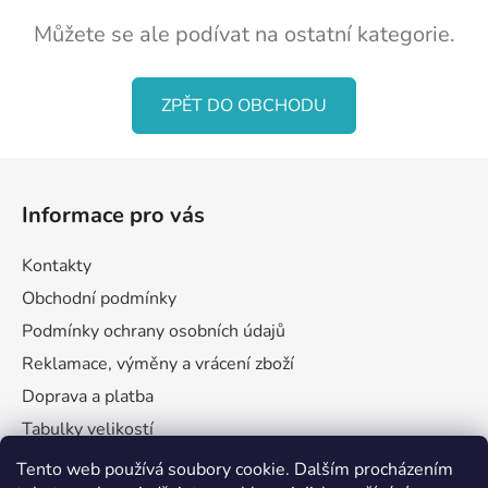
Můžete se ale podívat na ostatní kategorie.
ZPĚT DO OBCHODU
Z
á
Informace pro vás
p
a
Kontakty
t
Obchodní podmínky
í
Podmínky ochrany osobních údajů
Reklamace, výměny a vrácení zboží
Doprava a platba
Tabulky velikostí
Tento web používá soubory cookie. Dalším procházením