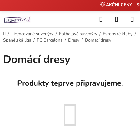
💥 AKČNÍ CENY - 
Přejít
Hledat
NÁKUP
na
KOŠÍK
obsah
Domů
/
Licencované suvenýry
/
Fotbalové suvenýry
/
Evropské kluby
/
Španělská liga
/
FC Barcelona
/
Dresy
/
Domácí dresy
Domácí dresy
Produkty teprve připravujeme.