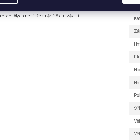
prve se totiž hledám … začala jsem zpěvem a herectvím, pak
Dopl
 a já nevím, co bude dál? Pomůžeš mi najít cestu? Jsem
 i probdělých nocí. Rozměr: 38 cm Věk: +0
Ka
Zá
Hm
EA
Hl
Hm
Po
Šíř
Vě
Vě