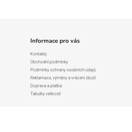
Z
á
Informace pro vás
p
a
Kontakty
t
Obchodní podmínky
í
Podmínky ochrany osobních údajů
Reklamace, výměny a vrácení zboží
Doprava a platba
Tabulky velikostí