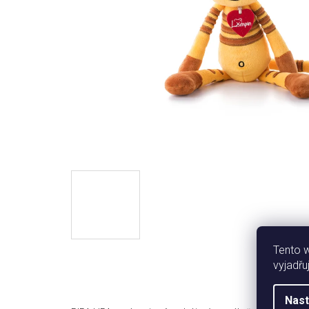
Tento 
vyjadřu
Nast