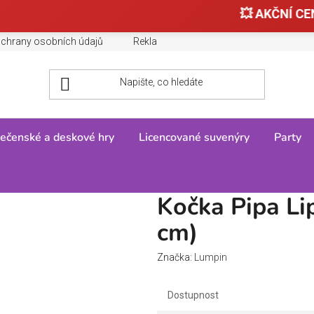
💥 AKČNÍ CEN
chrany osobních údajů
Reklamace, výměny a vrácení zboží
ečenské a deskové hry
Licencované suvenýry
Party
 Pipa Lipa, střední - žlutá (38 cm)
Kočka Pipa Lip
cm)
Značka:
Lumpin
Dostupnost