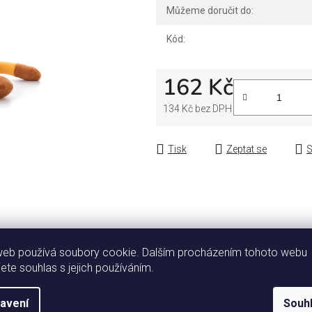
Můžeme doručit do:
Kód:
162 Kč
134 Kč bez DPH
Měrná cena:
Tisk
Zeptat se
S
web používá soubory cookie. Dalším procházením tohoto webu
Popis
Diskuze
jete souhlas s jejich používáním.
avení
Souh