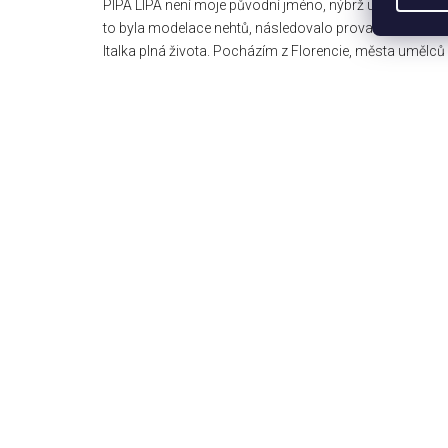
PIPA LIPA není moje původní jméno, nýbrž umělecké. Te
to byla modelace nehtů, následovalo provazochodectví
Italka plná života. Pocházím z Florencie, města umělců