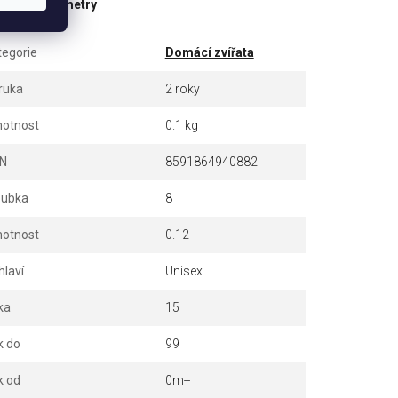
ňkové parametry
tegorie
Domácí zvířata
ruka
2 roky
otnost
0.1 kg
N
8591864940882
oubka
8
otnost
0.12
hlaví
Unisex
ka
15
k do
99
k od
0m+