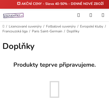
💥 AKČNÍ CENY - Sleva 40-50% - DENNĚ NOVÉ ZBOŽÍ
Přejít
Hledat
NÁKUP
na
KOŠÍK
obsah
Domů
/
Licencované suvenýry
/
Fotbalové suvenýry
/
Evropské kluby
/
Francouzská liga
/
Paris Saint-Germain
/
Doplňky
Doplňky
Produkty teprve připravujeme.