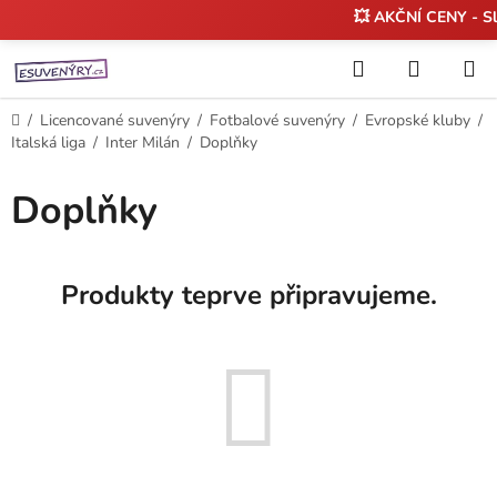
💥 AKČNÍ CENY - S
Přejít
Hledat
NÁKUP
na
KOŠÍK
obsah
Domů
/
Licencované suvenýry
/
Fotbalové suvenýry
/
Evropské kluby
/
Italská liga
/
Inter Milán
/
Doplňky
Doplňky
Produkty teprve připravujeme.