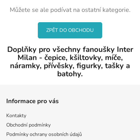
Můžete se ale podívat na ostatní kategorie.
ZPĚT DO OBCHODU
Doplňky pro všechny fanoušky Inter
Milan - čepice, kšiltovky, míče,
náramky, přívěsky, figurky, tašky a
batohy.
Z
á
Informace pro vás
p
a
Kontakty
t
Obchodní podmínky
í
Podmínky ochrany osobních údajů