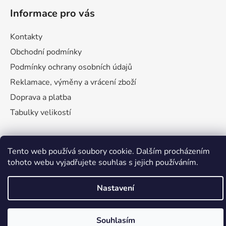
á
Informace pro vás
p
a
Kontakty
t
Obchodní podmínky
í
Podmínky ochrany osobních údajů
Reklamace, výměny a vrácení zboží
Doprava a platba
Tabulky velikostí
Tento web používá soubory cookie. Dalším procházením
tohoto webu vyjadřujete souhlas s jejich používáním.
Nastavení
Vytvořil Shoptet
Copyright 2026
Esuvenýry.cz
. Všechna práva vyhrazena.
Souhlasím