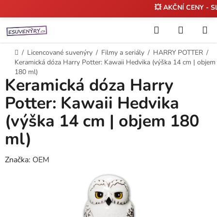
💥 AKČNÍ CENY - S
Přejít
Hledat
NÁKUP
na
KOŠÍK
obsah
Domů
/
Licencované suvenýry
/
Filmy a seriály
/
HARRY POTTER
/
Keramická dóza Harry Potter: Kawaii Hedvika (výška 14 cm | objem
180 ml)
Keramická dóza Harry
Potter: Kawaii Hedvika
(výška 14 cm | objem 180
ml)
Značka:
OEM