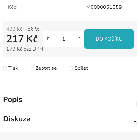
Kód:
M0000061659
499 Kč
–56 %
217 Kč
DO KOŠÍKU
179 Kč bez DPH
Měrná cena:
Tisk
Zeptat se
Sdílet
Popis
Diskuze
Z