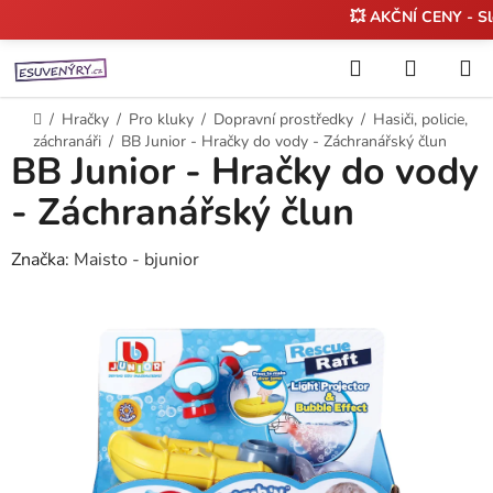
💥 AKČNÍ CENY - S
Přejít
Hledat
NÁKUP
na
KOŠÍK
obsah
Domů
/
Hračky
/
Pro kluky
/
Dopravní prostředky
/
Hasiči, policie,
záchranáři
/
BB Junior - Hračky do vody - Záchranářský člun
BB Junior - Hračky do vody
- Záchranářský člun
Značka:
Maisto - bjunior