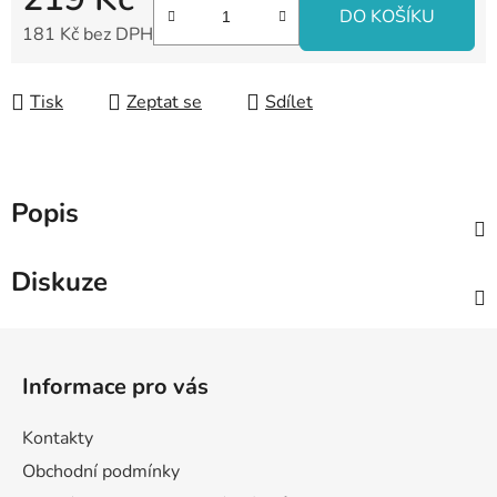
DO KOŠÍKU
181 Kč bez DPH
Měrná cena:
Tisk
Zeptat se
Sdílet
Popis
Diskuze
Z
á
Informace pro vás
p
a
Kontakty
t
Obchodní podmínky
í