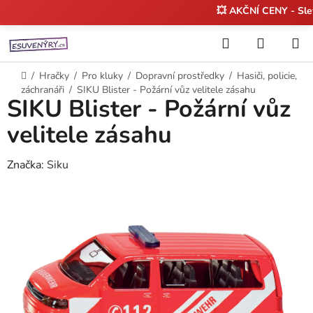
💥 AKČNÍ CENY - Sl
Přejít
Hledat
NÁKUP
na
KOŠÍK
obsah
Domů
/
Hračky
/
Pro kluky
/
Dopravní prostředky
/
Hasiči, policie,
záchranáři
/
SIKU Blister - Požární vůz velitele zásahu
SIKU Blister - Požární vůz
velitele zásahu
Značka:
Siku