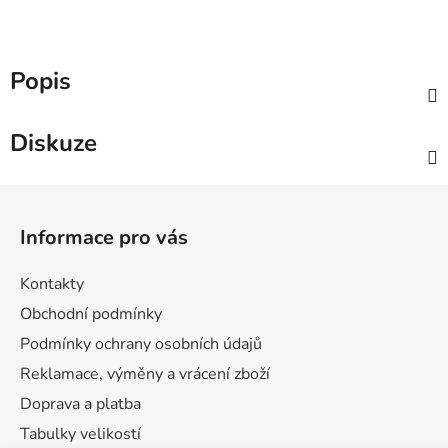
Popis
Diskuze
Z
á
Informace pro vás
p
a
Kontakty
t
Obchodní podmínky
í
Podmínky ochrany osobních údajů
Reklamace, výměny a vrácení zboží
Doprava a platba
Tabulky velikostí