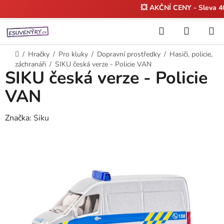
💥 AKČNÍ CENY - Sleva 
Přejít
Hledat
NÁKUP
na
KOŠÍK
obsah
Domů
/
Hračky
/
Pro kluky
/
Dopravní prostředky
/
Hasiči, policie,
záchranáři
/
SIKU česká verze - Policie VAN
SIKU česká verze - Policie
VAN
Značka:
Siku