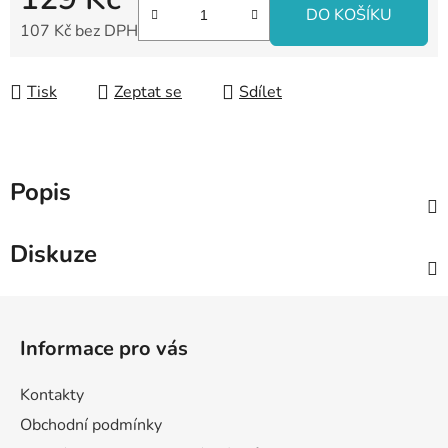
DO KOŠÍKU
107 Kč bez DPH
Měrná cena:
Tisk
Zeptat se
Sdílet
Popis
Diskuze
Z
á
Informace pro vás
p
a
Kontakty
t
Obchodní podmínky
í