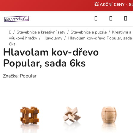
💥 AKČNÍ CENY - S
Přejít
Hledat
NÁKUP
na
KOŠÍK
obsah
Domů
/
Stavebnice a kreativní sety
/
Stavebnice a puzzle
/
Kreativní a
výukové hračky
/
Hlavolamy
/
Hlavolam kov-dřevo Popular, sada
6ks
Hlavolam kov-dřevo
Popular, sada 6ks
Značka:
Popular