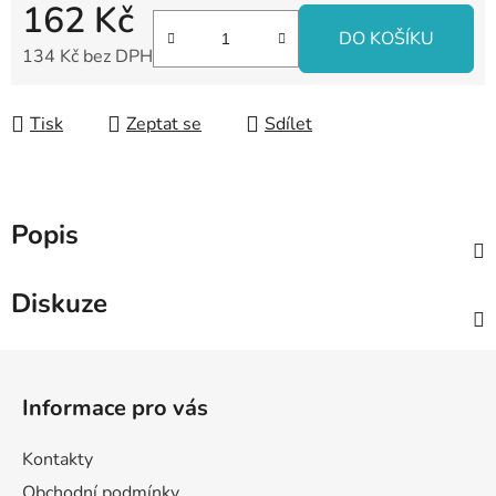
162 Kč
DO KOŠÍKU
134 Kč bez DPH
Měrná cena:
Tisk
Zeptat se
Sdílet
Popis
Diskuze
Z
á
Informace pro vás
p
a
Kontakty
t
Obchodní podmínky