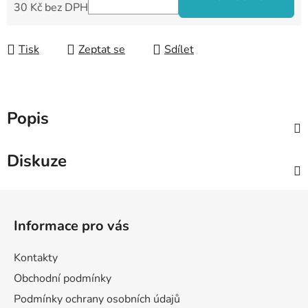
30 Kč bez DPH
Měrná cena:
Tisk
Zeptat se
Sdílet
Popis
Diskuze
Z
á
Informace pro vás
p
a
Kontakty
t
Obchodní podmínky
í
Podmínky ochrany osobních údajů