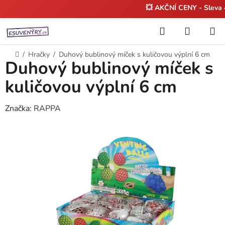
💥 AKČNÍ CENY - Sleva
Přejít
Hledat
NÁKUP
na
KOŠÍK
obsah
Domů
/
Hračky
/
Duhový bublinový míček s kuličovou výplní 6 cm
Duhový bublinový míček s
kuličovou výplní 6 cm
Značka:
RAPPA