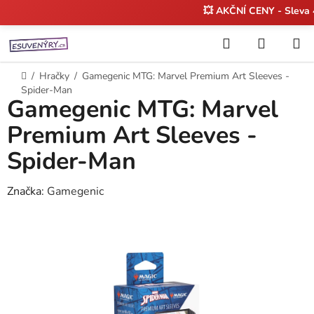
💥 AKČNÍ CENY - Sleva
Přejít
Hledat
NÁKUP
na
KOŠÍK
obsah
Domů
/
Hračky
/
Gamegenic MTG: Marvel Premium Art Sleeves -
Spider-Man
Gamegenic MTG: Marvel
Premium Art Sleeves -
Spider-Man
Značka:
Gamegenic