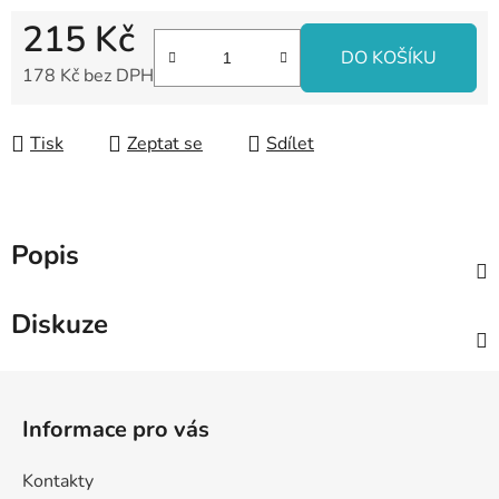
215 Kč
DO KOŠÍKU
178 Kč bez DPH
Měrná cena:
Tisk
Zeptat se
Sdílet
Popis
Diskuze
Z
á
Informace pro vás
p
a
Kontakty