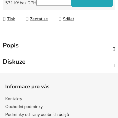
531 Kč bez DPH
Měrná cena:
Tisk
Zeptat se
Sdílet
Popis
Diskuze
Z
á
Informace pro vás
p
a
Kontakty
t
Obchodní podmínky
í
Podmínky ochrany osobních údajů