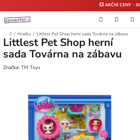
💥 AKČNÍ CENY - S
Přejít
Hledat
NÁKUP
na
KOŠÍK
obsah
Domů
/
Hračky
/
Littlest Pet Shop herní sada Továrna na zábavu
Littlest Pet Shop herní
sada Továrna na zábavu
Značka:
TM Toys