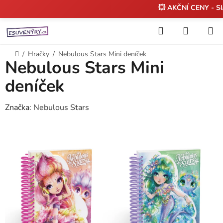
💥 AKČNÍ CENY - S
Přejít
Hledat
NÁKUP
na
KOŠÍK
obsah
Domů
/
Hračky
/
Nebulous Stars Mini deníček
Nebulous Stars Mini
deníček
Značka:
Nebulous Stars