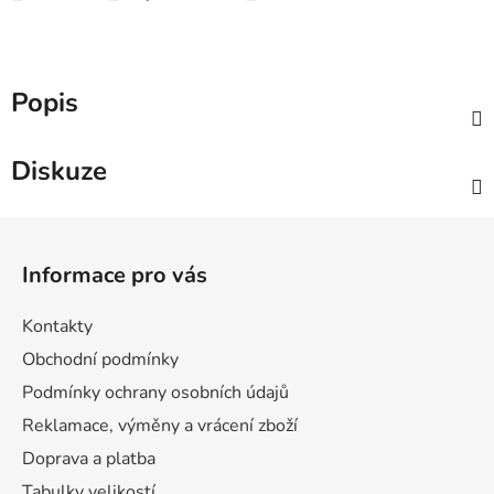
Popis
Diskuze
Z
á
Informace pro vás
p
a
Kontakty
t
Obchodní podmínky
í
Podmínky ochrany osobních údajů
Reklamace, výměny a vrácení zboží
Doprava a platba
Tabulky velikostí