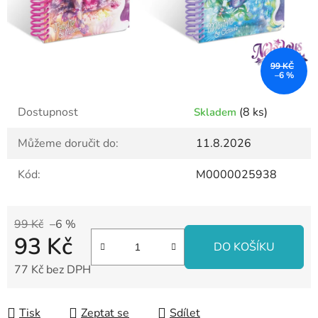
99 KČ
–6 %
Dostupnost
(8 ks)
Skladem
Můžeme doručit do:
11.8.2026
Kód:
M0000025938
99 Kč
–6 %
93 Kč
DO KOŠÍKU
77 Kč bez DPH
Měrná cena:
Tisk
Zeptat se
Sdílet