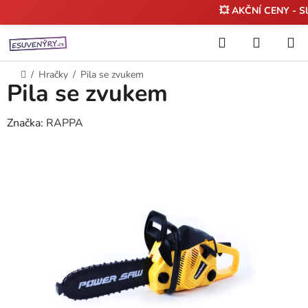
💥 AKČNÍ CENY - S
Přejít
Hledat
NÁKUP
na
KOŠÍK
obsah
Domů
/
Hračky
/
Pila se zvukem
Pila se zvukem
Značka:
RAPPA