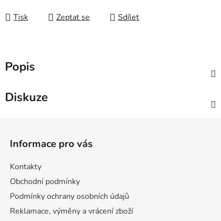
Měrná cena:
Tisk
Zeptat se
Sdílet
Popis
Diskuze
Z
á
Informace pro vás
p
a
Kontakty
t
Obchodní podmínky
í
Podmínky ochrany osobních údajů
Reklamace, výměny a vrácení zboží