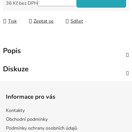
36 Kč bez DPH
Měrná cena:
Tisk
Zeptat se
Sdílet
Popis
Diskuze
Z
á
Informace pro vás
p
a
Kontakty
t
Obchodní podmínky
í
Podmínky ochrany osobních údajů