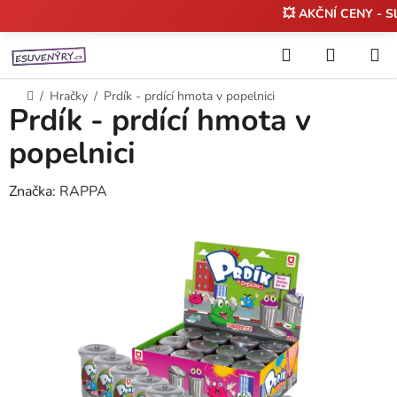
💥 AKČNÍ CENY - S
Přejít
Hledat
NÁKUP
na
KOŠÍK
obsah
Domů
/
Hračky
/
Prdík - prdící hmota v popelnici
Prdík - prdící hmota v
popelnici
Značka:
RAPPA