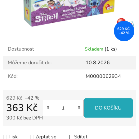
629 KČ
–42 %
Dostupnost
(1 ks)
Skladem
Můžeme doručit do:
10.8.2026
Kód:
M0000062934
629 Kč
–42 %
363 Kč
DO KOŠÍKU
300 Kč bez DPH
Měrná cena:
Tisk
Zeptat se
Sdílet