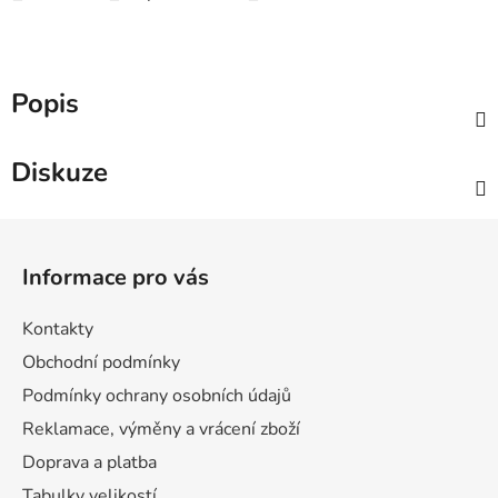
Popis
Diskuze
Z
á
Informace pro vás
p
a
Kontakty
t
Obchodní podmínky
í
Podmínky ochrany osobních údajů
Reklamace, výměny a vrácení zboží
Doprava a platba
Tabulky velikostí