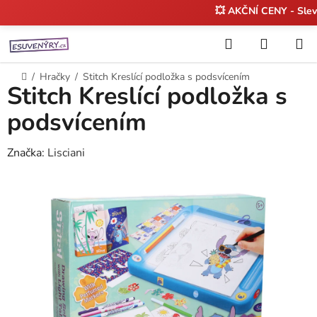
💥 AKČNÍ CENY - Sle
Přejít
Hledat
NÁKUP
na
KOŠÍK
obsah
Domů
/
Hračky
/
Stitch Kreslící podložka s podsvícením
Stitch Kreslící podložka s
podsvícením
Značka:
Lisciani